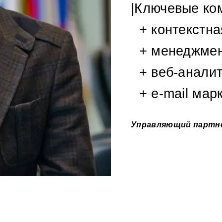
|Ключевые ко
+ контекстна
+ менеджмент
+ веб-аналит
+ e-mail марк
Управляющий партнё