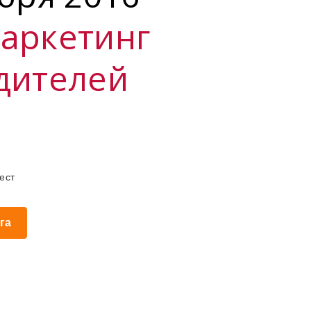
аркетинг
дителей
ест
га