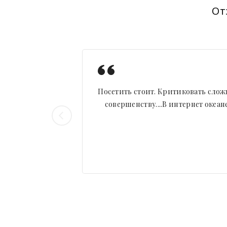
От
Посетить стоит. Критиковать сложн
совершенству....В интернет океа