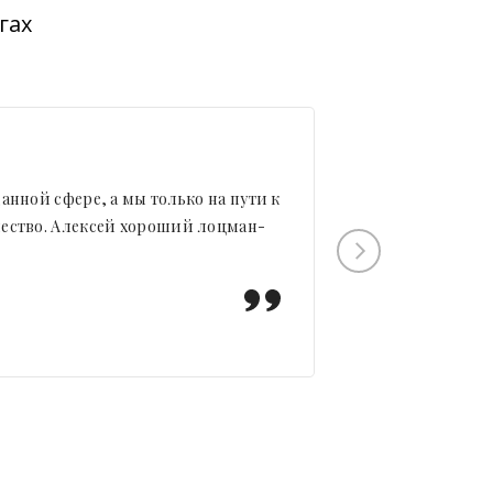
гах
анной сфере, а мы только на пути к
Мастер-кл
ичество. Алексей хороший лоцман-
эффективной
течение ближ