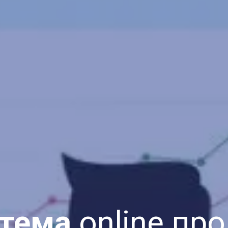
тема
online пр