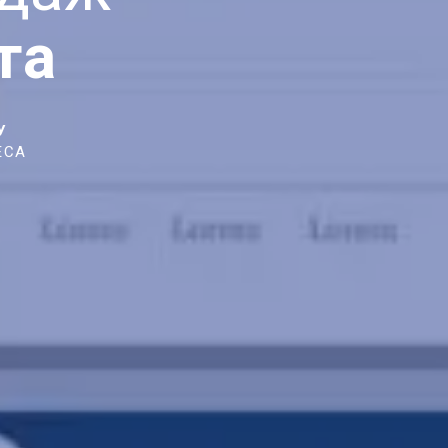
та
У
ЕСА