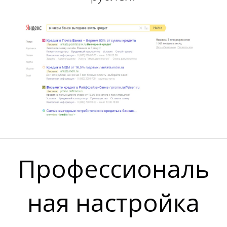
В
I
А
L
Профессиональ
ная настройка