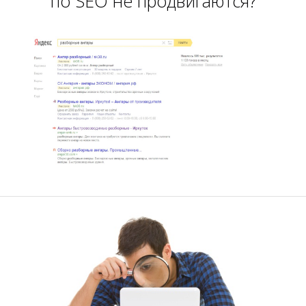
Ч
по SEO не продвигаются?
А