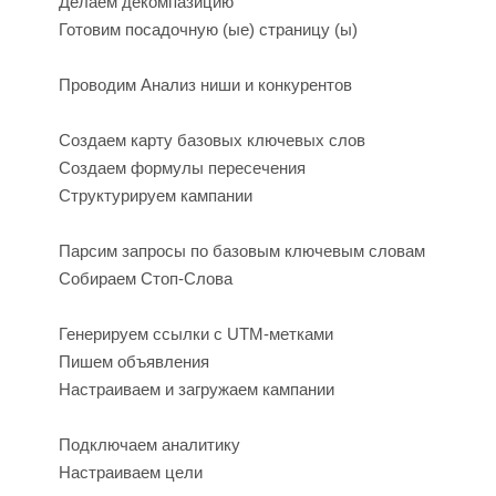
Ь
S
Делаем декомпазицию
Готовим посадочную (ые) страницу (ы)
Проводим Анализ ниши и конкурентов
Создаем карту базовых ключевых слов
Создаем формулы пересечения
Структурируем кампании
Парсим запросы по базовым ключевым словам
Собираем Стоп-Слова
F
Генерируем ссылки с UTM-метками
Пишем объявления
Настраиваем и загружаем кампании
Подключаем аналитику
Настраиваем цели