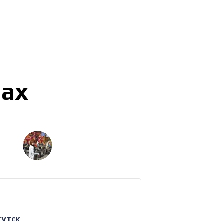
сах
кутск