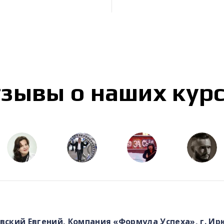
зывы о наших кур
вский Евгений, Компания «Формула Успеха», г. Ир