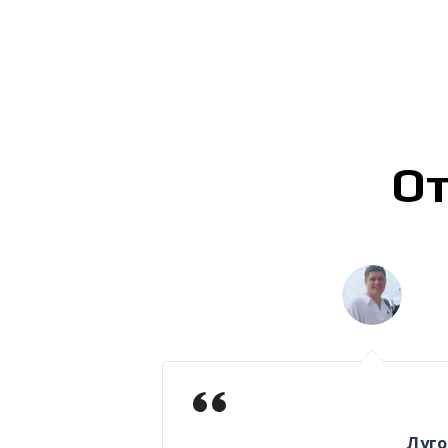
От
Луго