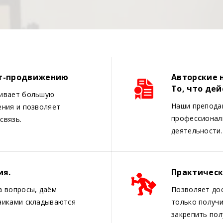
ет-продвижению
Авторские 
То, что де
чивает большую
Наши препода
ения и позволяет
профессионалы
связь.
деятельности.
ия.
Практическ
а вопросы, даём
Позволяет дос
никами складываются
только получи
закрепить пол