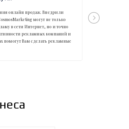
ения онлайн продаж. Внедрили
Cosmomarketi
osmosMarketing могут не только
мыслит - то
ламу в сети Интернет, но и точно
настоящий 
ективности рекламных компаний и
мало людей
ах помогут Вам сделать рекламные
потра
неса